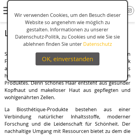
Wir verwenden Cookies, um den Besuch dieser
Website so angenehm wie möglich zu
gestalten. Informationen zu unserer
La Biosthétique
Datenschutz-Politik, zu Cookies und wie Sie sie
ablehnen finden Sie unter
Datenschutz
Seit seiner Gründung ist La Biosthétique ein
OK, einverstanden
Familienunternehmen. Von da an liegt das Augenmerk
auf der Gesundheit von Haut und Haaren. Es ist bis
heute maßgeblich für die Entwicklung jedes einzelnen
Produktes. Denn schönes Haar entsteht aus gesunder
Kopfhaut und makelloser Haut aus gepflegten und
wohlgenährten Zellen.
La Biosthétique-Produkte bestehen aus einer
Verbindung natürlicher Inhaltsstoffe, moderner
Forschung und die Leidenschaft für Schönheit. Der
nachhaltige Umgang mit Ressourcen bietet zu dem die